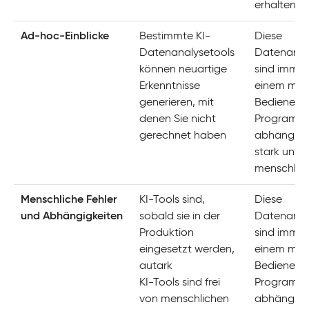
erhalten
Ad-hoc-Einblicke
Bestimmte KI-
Diese
Datenanalysetools
Datenanal
können neuartige
sind immer
Erkenntnisse
einem men
generieren, mit
Bediener 
denen Sie nicht
Programmi
gerechnet haben
abhängig u
stark unter
menschlich
Menschliche Fehler
KI-Tools sind,
Diese
und Abhängigkeiten
sobald sie in der
Datenanal
Produktion
sind immer
eingesetzt werden,
einem men
autark
Bediener 
KI-Tools sind frei
Programmi
von menschlichen
abhängig u