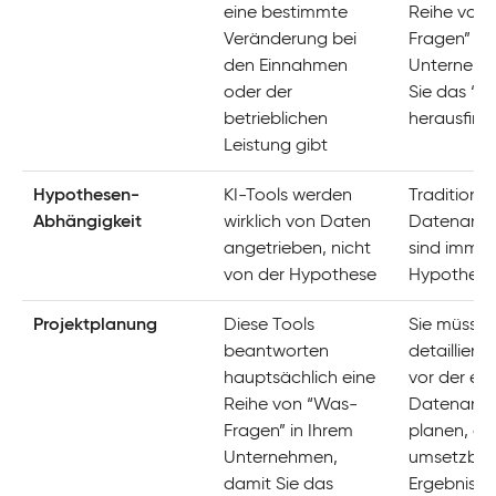
eine bestimmte
Reihe von
Veränderung bei
Fragen” in
den Einnahmen
Unternehm
oder der
Sie das “
betrieblichen
herausfin
Leistung gibt
Hypothesen-
KI-Tools werden
Traditionel
Abhängigkeit
wirklich von Daten
Datenanal
angetrieben, nicht
sind immer
von der Hypothese
Hypothese
Projektplanung
Diese Tools
Sie müssen
beantworten
detaillierte
hauptsächlich eine
vor der eig
Reihe von “Was-
Datenanal
Fragen” in Ihrem
planen, da
Unternehmen,
umsetzbar
damit Sie das
Ergebnisse