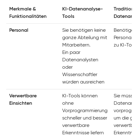
Merkmale &
KI-Datenanalyse-
Traditionel
Funktionalitäten
Tools
Datenanal
Personal
Sie benötigen keine
Benötigen
ganze Abteilung mit
Personal i
Mitarbeitern.
zu KI-Tools
Ein paar
Datenanalysten
oder
Wissenschaftler
würden ausreichen
Verwertbare
KI-Tools können
Sie müssen
Einsichten
ohne
Datenanal
Vorprogrammierung
vorprogra
schneller und besser
um die ge
verwertbare
verwertba
Erkenntnisse liefern
Erkenntnis