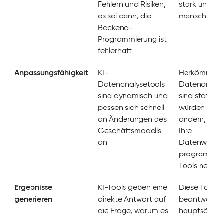
Fehlern und Risiken,
stark unter
es sei denn, die
menschlich
Backend-
Programmierung ist
fehlerhaft
Anpassungsfähigkeit
KI-
Herkömmli
Datenanalysetools
Datenanal
sind dynamisch und
sind statis
passen sich schnell
würden sic
an Änderungen des
ändern, es
Geschäftsmodells
Ihre
an
Datenwisse
programmi
Tools neu
Ergebnisse
KI-Tools geben eine
Diese Tool
generieren
direkte Antwort auf
beantwort
die Frage, warum es
hauptsächl