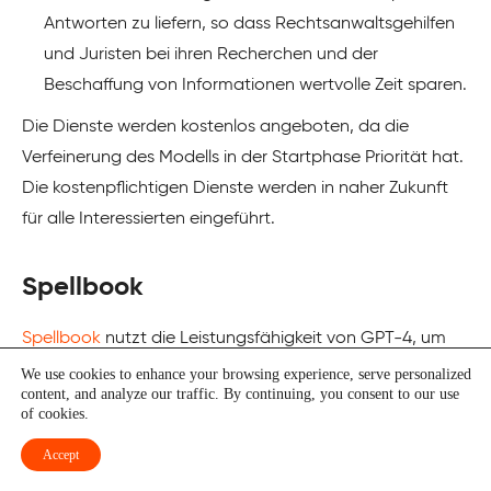
Antworten zu liefern, so dass Rechtsanwaltsgehilfen
und Juristen bei ihren Recherchen und der
Beschaffung von Informationen wertvolle Zeit sparen.
Die Dienste werden kostenlos angeboten, da die
Verfeinerung des Modells in der Startphase Priorität hat.
Die kostenpflichtigen Dienste werden in naher Zukunft
für alle Interessierten eingeführt.
Spellbook
Spellbook
nutzt die Leistungsfähigkeit von GPT-4, um
Verträge und juristische Dokumente direkt in Microsoft
We use cookies to enhance your browsing experience, serve personalized
content, and analyze our traffic. By continuing, you consent to our use
Word zu prüfen und Sprachvorschläge zu machen.
of cookies.
Durch die ganzheitliche Analyse von Dokumenten liefert
Accept
es umfassende Erkenntnisse für eine verbesserte