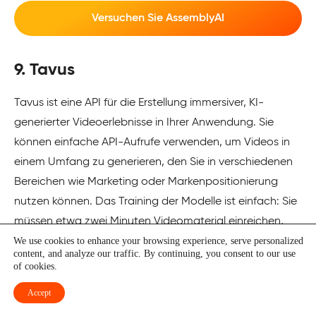
Versuchen Sie AssemblyAI
9. Tavus
Tavus ist eine API für die Erstellung immersiver, KI-
generierter Videoerlebnisse in Ihrer Anwendung. Sie
können einfache API-Aufrufe verwenden, um Videos in
einem Umfang zu generieren, den Sie in verschiedenen
Bereichen wie Marketing oder Markenpositionierung
nutzen können. Das Training der Modelle ist einfach: Sie
müssen etwa zwei Minuten Videomaterial einreichen,
und das Modell wird Ihre digitale Nachbildung trainieren.
We use cookies to enhance your browsing experience, serve personalized
content, and analyze our traffic. By continuing, you consent to our use
Die Plattform verfügt über eigene Modelle, die
of cookies.
lebensechte Nachbildungen liefern.
Accept
Tavus ist in über 30 Sprachen verfügbar, so dass Sie mit