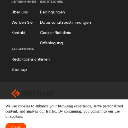
UNTERNEHMEN
RECHTLICHES
Über uns
Bedingungen
Werben Sie
Datenschutzbestimmungen
Kontakt
Cookie-Richtlinie
Offenlegung
ALLGEMEINES
Redaktionsrichtlinien
Sitemap
© Geekflare
We use cookies to enhance your browsing experience, serve personalized
Alle Rechte vorbehalten. Geekflare® ist eine eingetragene
content, and analyze our traffic. By continuing, you consent to our use
Marke.
of cookies.
German
Accept