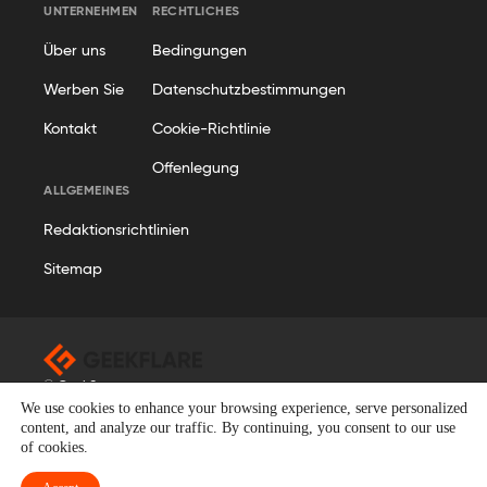
UNTERNEHMEN
RECHTLICHES
Über uns
Bedingungen
Werben Sie
Datenschutzbestimmungen
Kontakt
Cookie-Richtlinie
Offenlegung
ALLGEMEINES
Redaktionsrichtlinien
Sitemap
© Geekflare
We use cookies to enhance your browsing experience, serve personalized
Alle Rechte vorbehalten. Geekflare® ist eine eingetragene
content, and analyze our traffic. By continuing, you consent to our use
Marke.
of cookies.
German