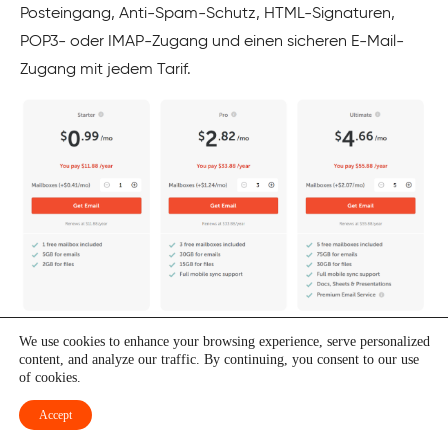
Posteingang, Anti-Spam-Schutz, HTML-Signaturen,
POP3- oder IMAP-Zugang und einen sicheren E-Mail-
Zugang mit jedem Tarif.
Genießen Sie die nahtlose und sichere Zusammenarbeit
We use cookies to enhance your browsing experience, serve personalized
content, and analyze our traffic. By continuing, you consent to our use
mit Ihren geschäftlichen E-Mails, indem Sie E-Mails,
of cookies.
Kontakte, Dokumente, Termine, Tabellen und
Accept
Aufgabenlisten gemeinsam nutzen. Sie können von dem
Hosting-Service eine hohe Leistung erwarten und