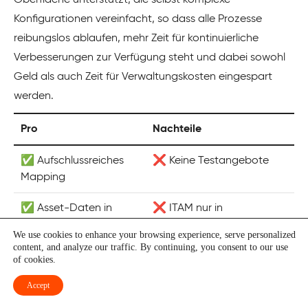
Oberfläche unterstützt, die selbst komplexe
Konfigurationen vereinfacht, so dass alle Prozesse
reibungslos ablaufen, mehr Zeit für kontinuierliche
Verbesserungen zur Verfügung steht und dabei sowohl
Geld als auch Zeit für Verwaltungskosten eingespart
werden.
Pro
Nachteile
✅ Aufschlussreiches
❌ Keine Testangebote
Mapping
✅ Asset-Daten in
❌ ITAM nur in
Echtzeit
Paketangeboten.
We use cookies to enhance your browsing experience, serve personalized
content, and analyze our traffic. By continuing, you consent to our use
✅ CRM, ERP & HR
❌ Herausforderungen bei
of cookies.
nahtlos verbinden
der Anpassung
Accept
Preisgestaltung:
TOPdesk bietet drei Premium-Editionen