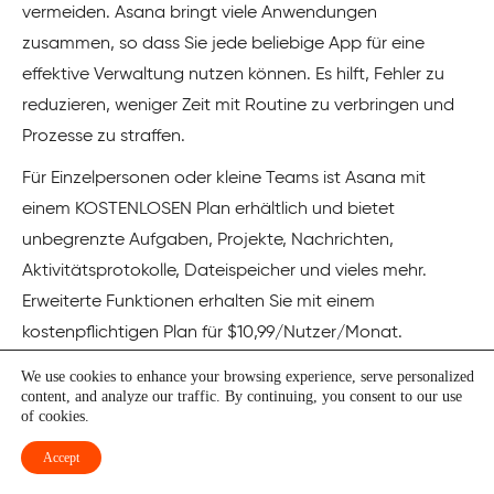
vermeiden. Asana bringt viele Anwendungen
zusammen, so dass Sie jede beliebige App für eine
effektive Verwaltung nutzen können. Es hilft, Fehler zu
reduzieren, weniger Zeit mit Routine zu verbringen und
Prozesse zu straffen.
Für Einzelpersonen oder kleine Teams ist Asana mit
einem KOSTENLOSEN Plan erhältlich und bietet
unbegrenzte Aufgaben, Projekte, Nachrichten,
Aktivitätsprotokolle, Dateispeicher und vieles mehr.
Erweiterte Funktionen erhalten Sie mit einem
kostenpflichtigen Plan für $10,99/Nutzer/Monat.
We use cookies to enhance your browsing experience, serve personalized
Try Asana
content, and analyze our traffic. By continuing, you consent to our use
of cookies.
Damit haben Sie nun einen guten Überblick über die
Accept
verschiedenen Scrum-Tools, die heute zur Verfügung