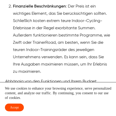
Finanzielle Beschränkungen
: Der Preis ist ein
wichtiges Element, das Sie berücksichtigen sollten.
Schließlich kosten extrem teure Indoor-Cycling-
Erlebnisse in der Regel exorbitante Summen.
Außerdem funktionieren bestimmte Programme, wie
Zwift oder TrainerRoad, am besten, wenn Sie die
teuren Indoor-Trainingsräder des jeweiligen
Unternehmens verwenden. Es kann sein, dass Sie
Ihre Ausgaben maximieren müssen, um Ihr Erlebnis
zu maximieren.
Abhängig von den Funktionen und Ihrem Budget
We use cookies to enhance your browsing experience, serve personalized
können Sie also eine der Apps wählen, die ich hier in der
content, and analyze our traffic. By continuing, you consent to our use
Liste aufgeführt habe. Schließlich benötigen einige
of cookies.
dieser Apps einen Smart Trainer. Lassen Sie uns mehr
Accept
darüber herausfinden.