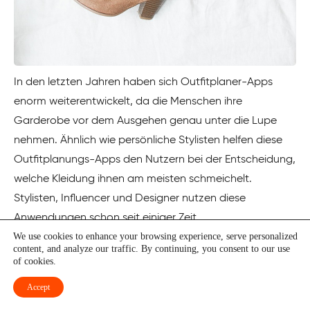
In den letzten Jahren haben sich Outfitplaner-Apps
enorm weiterentwickelt, da die Menschen ihre
Garderobe vor dem Ausgehen genau unter die Lupe
nehmen. Ähnlich wie persönliche Stylisten helfen diese
Outfitplanungs-Apps den Nutzern bei der Entscheidung,
welche Kleidung ihnen am meisten schmeichelt.
Stylisten, Influencer und Designer nutzen diese
Anwendungen schon seit einiger Zeit.
We use cookies to enhance your browsing experience, serve personalized
Um Sie bei der Organisation Ihrer Kleidung zu
content, and analyze our traffic. By continuing, you consent to our use
of cookies.
unterstützen, können Sie mit diesen Anwendungen
häufig Ensembles zusammenstellen, die auf bestimmte
Accept
Anlässe, Jahreszeiten, Farben und Accessoires