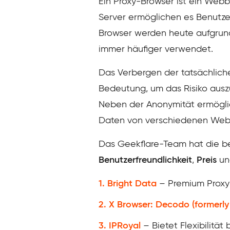
Ein Proxy-Browser ist ein Webb
Server ermöglichen es Benutzer
Browser werden heute aufgrun
immer häufiger verwendet.
Das Verbergen der tatsächlich
Bedeutung, um das Risiko auszu
Neben der Anonymität ermögli
Daten von verschiedenen Webs
Das Geekflare-Team hat die b
Benutzerfreundlichkeit
,
Preis
u
1. Bright Data
– Premium Proxy 
2. X Browser: Decodo (formerly
3. IPRoyal
– Bietet Flexibilitä