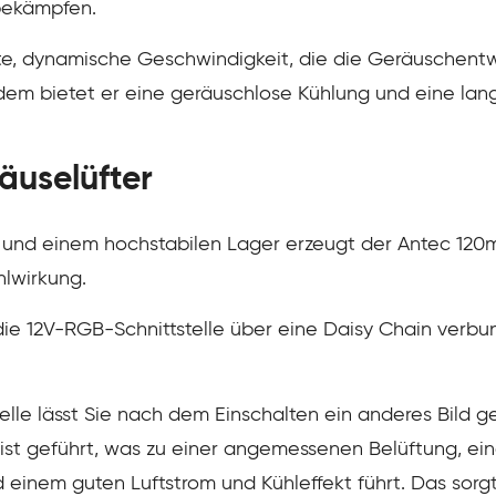
bekämpfen.
erte, dynamische Geschwindigkeit, die die Geräuschent
dem bietet er eine geräuschlose Kühlung und eine la
uselüfter
le und einem hochstabilen Lager erzeugt der Antec 12
hlwirkung.
a die 12V-RGB-Schnittstelle über eine Daisy Chain verbu
elle lässt Sie nach dem Einschalten ein anderes Bild 
ist geführt, was zu einer angemessenen Belüftung, ei
inem guten Luftstrom und Kühleffekt führt. Das sorgt