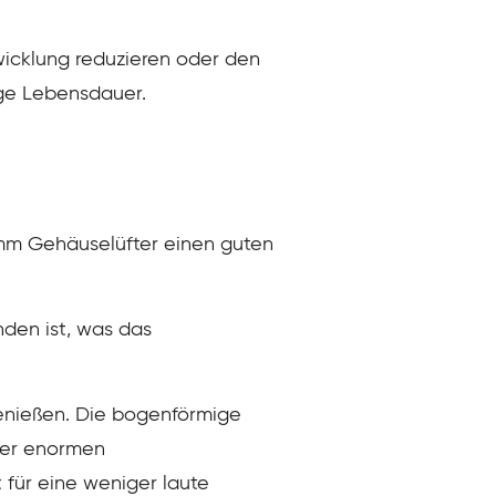
wicklung reduzieren oder den
nge Lebensdauer.
0mm Gehäuselüfter einen guten
nden ist, was das
genießen. Die bogenförmige
ner enormen
 für eine weniger laute