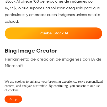
iStock AI ofrece 100 generaciones de imágenes por
14,99 $, lo que supone una solución asequible para que
particulares y empresas creen imágenes únicas de alta
calidad.
Pruebe iStock AI
Bing Image Creator
Herramienta de creación de imágenes con IA de
Microsoft
Bing Image Creator es una herramienta gratuita de IA
We use cookies to enhance your browsing experience, serve personalized
que genera imágenes a partir de indicaciones de texto
content, and analyze our traffic. By continuing, you consent to our use
of cookies.
utilizando la tecnología DALL-E 3. Los usuarios pueden
crear imágenes personalizadas describiendo detalles
Accept
como la ubicación y la actividad. Es accesible a través