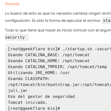
Tomcat
.
Lo bueno de esto es que no necesita cambiar ningún arch
sta
configuración. Es sólo la forma de ejecutar el archivo
Todo lo que tiene que hacer es iniciar tomcat con el arg
security
.
[root@geekflare bin]# ./startup.sh -securi
Usando CATALINA_BASE: /opt/tomcat

Usando CATALINA_HOME: /opt/tomcat

Usando CATALINA_TMPDIR: /opt/tomcat/temp

Utilizando JRE_HOME: /usr

Usando CLASSPATH: 
/opt/tomcat/bin/bootstrap.jar:/opt/tomcat
juli.jar

Uso del gestor de seguridad

Tomcat iniciado.

[root@geekflare bin]#