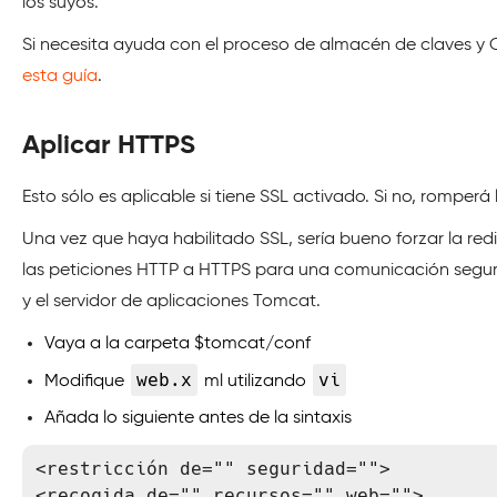
los suyos.
Si necesita ayuda con el proceso de almacén de claves y 
esta guía
.
Aplicar HTTPS
Esto sólo es aplicable si tiene SSL activado. Si no, romperá 
Una vez que haya habilitado SSL, sería bueno forzar la red
las peticiones HTTP a HTTPS para una comunicación segura
y el servidor de aplicaciones Tomcat.
Vaya a la carpeta $tomcat/conf
web.x
vi
Modifique
ml utilizando
Añada lo siguiente antes de la sintaxis
<restricción de="" seguridad=""> 

<recogida de="" recursos="" web=""> 
