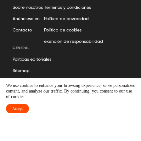
Sobre nosotros
Términos y condiciones
Anúnciese en
Política de privacidad
Contacto
Política de cookies
exención de responsabilidad
GENERAL
Políticas editoriales
Sitemap
We use cookies to enhance your browsing experience, serve personalized
content, and analyze our traffic. By continuing, you consent to our use
of cookies.
© Geekflare
Accept
Todos los derechos reservados. Geekflare® es una marca
registrada.
Spanish