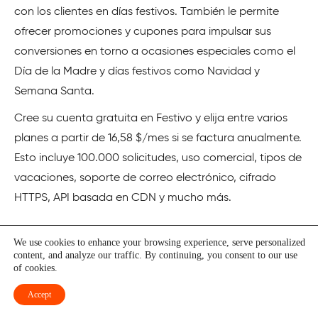
con los clientes en días festivos. También le permite
ofrecer promociones y cupones para impulsar sus
conversiones en torno a ocasiones especiales como el
Día de la Madre y días festivos como Navidad y
Semana Santa.
Cree su cuenta gratuita en Festivo y elija entre varios
planes a partir de 16,58 $/mes si se factura anualmente.
Esto incluye 100.000 solicitudes, uso comercial, tipos de
vacaciones, soporte de correo electrónico, cifrado
HTTPS, API basada en CDN y mucho más.
Conclusión ✈️
We use cookies to enhance your browsing experience, serve personalized
content, and analyze our traffic. By continuing, you consent to our use
El seguimiento de la información sobre las vacaciones
of cookies.
en todo el mundo es complejo, pero las API de
Accept
vacaciones pueden simplificarlo. Utilizar la mejor API de