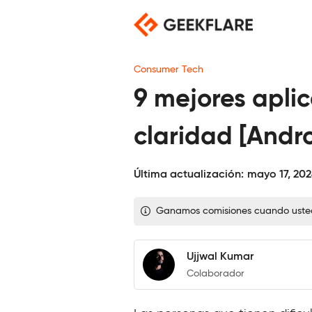
Saltar
al
contenido
Consumer Tech
9 mejores apli
claridad [Andro
Última actualización:
mayo 17, 20
Ganamos comisiones cuando usted c
Ujjwal Kumar
Colaborador