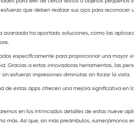
ultades para leer de cerca textos u objetos pequeños 
l esfuerzo que deben realizar sus ojos para reconoce
a avanzada ha aportado soluciones, como las aplicaci
ore.
das específicamente para proporcionar una mayor visibi
id. Gracias a estas innovadoras herramientas, las pers
sin esfuerzo impresiones diminutas sin forzar la vista.
d de estas apps ofrecen una mejora significativa en l
zaremos en los intrincados detalles de estas nueve apl
ho más. Así que, sin más preámbulos, sumerjámonos en