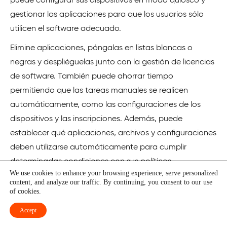
puede configurar sus dispositivos en modo quiosco y
gestionar las aplicaciones para que los usuarios sólo
utilicen el software adecuado.
Elimine aplicaciones, póngalas en listas blancas o
negras y despliéguelas junto con la gestión de licencias
de software. También puede ahorrar tiempo
permitiendo que las tareas manuales se realicen
automáticamente, como las configuraciones de los
dispositivos y las inscripciones. Además, puede
establecer qué aplicaciones, archivos y configuraciones
deben utilizarse automáticamente para cumplir
determinadas condiciones con sus políticas
We use cookies to enhance your browsing experience, serve personalized
empresariales.
content, and analyze our traffic. By continuing, you consent to our use
of cookies.
Empiece a proteger los datos y los dispositivos con
facilidad y pruebe todas las funciones con su periodo
Accept
de prueba de 14 días. Después, opte por un plan