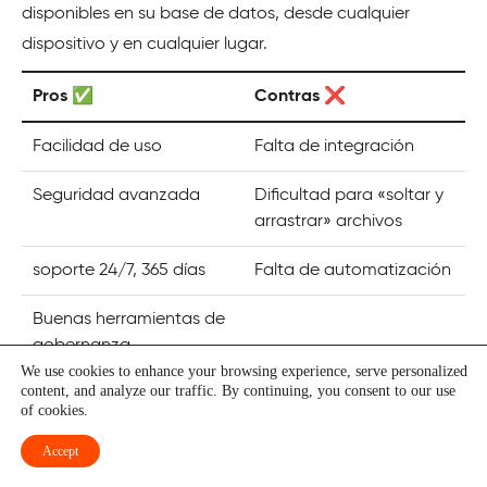
disponibles en su base de datos, desde cualquier
dispositivo y en cualquier lugar.
Pros ✅
Contras ❌
Facilidad de uso
Falta de integración
Seguridad avanzada
Dificultad para «soltar y
arrastrar» archivos
soporte 24/7, 365 días
Falta de automatización
Buenas herramientas de
gobernanza
We use cookies to enhance your browsing experience, serve personalized
content, and analyze our traffic. By continuing, you consent to our use
Precios
of cookies.
Accept
Aprio ofrece acceso ilimitado a todas las funciones sin
necesidad de complementos. Debe rellenar el