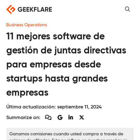
Saltar
al
contenido
Business Operations
11 mejores software de
gestión de juntas directivas
para empresas desde
startups hasta grandes
empresas
Última actualización:
septiembre 11, 2024
Summarize on:
Ganamos comisiones cuando usted compra a través de