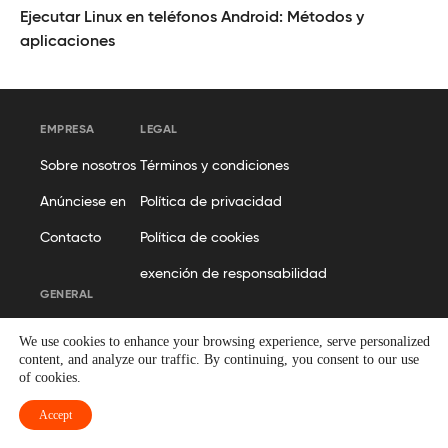
Ejecutar Linux en teléfonos Android: Métodos y
aplicaciones
EMPRESA
LEGAL
Sobre nosotros
Términos y condiciones
Anúnciese en
Política de privacidad
Contacto
Política de cookies
exención de responsabilidad
GENERAL
Políticas editoriales
We use cookies to enhance your browsing experience, serve personalized
content, and analyze our traffic. By continuing, you consent to our use
Sitemap
of cookies.
Accept