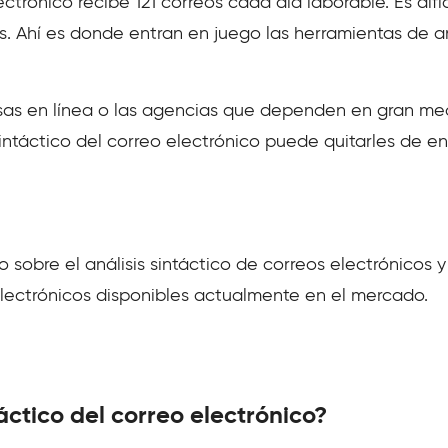
trónico recibe 121 correos cada día laborable. Es difíc
Ahí es donde entran en juego las herramientas de aná
sas en línea o las agencias que dependen en gran me
s sintáctico del correo electrónico puede quitarles de
do sobre el análisis sintáctico de correos electrónicos
 electrónicos disponibles actualmente en el mercado.
táctico del correo electrónico?