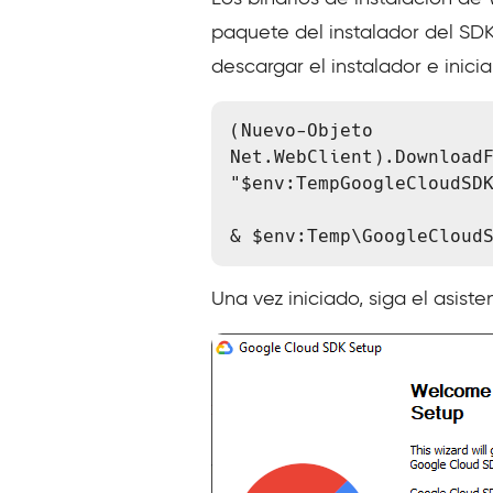
paquete del instalador del SD
descargar el instalador e iniciar
(Nuevo-Objeto 
Net.WebClient).DownloadF
"$env:TempGoogleCloudSDK
& $env:Temp\GoogleCloud
Una vez iniciado, siga el asisten