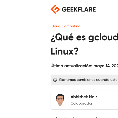
Saltar
al
contenido
Cloud Computing
¿Qué es gcloud
Linux?
Última actualización:
mayo 14, 20
Ganamos comisiones cuando usted c
Abhishek Nair
Colaborador