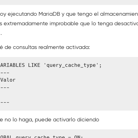
stoy ejecutando MariaDB y que tengo el almacenamien
 Es extremadamente improbable que lo tenga desactiv
.
é de consultas realmente activada:
ARIABLES LIKE 'query_cache_type';

Valor

---- 
ue no lo haga, puede activarlo diciendo
LOBAL query_cache_type = ON;