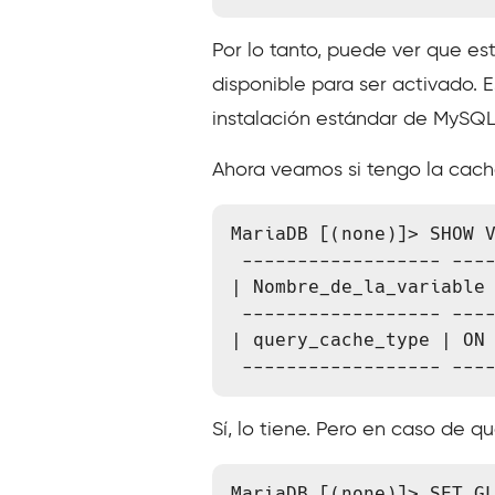
Por lo tanto, puede ver que e
disponible para ser activado.
instalación estándar de MySQL
Ahora veamos si tengo la cach
MariaDB [(none)]> SHOW V
 ------------------ ------- 

| Nombre_de_la_variable 
 ------------------ ------- 

| query_cache_type | ON

 ------------------ ---
Sí, lo tiene. Pero en caso de q
MariaDB [(none)]> SET G