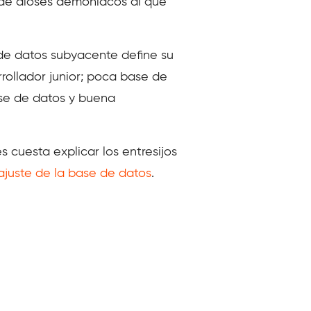
r de dioses demoníacos al que
 de datos subyacente define su
rollador junior; poca base de
ase de datos y buena
s cuesta explicar los entresijos
 ajuste de la base de datos
.