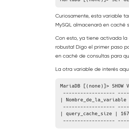
Curiosamente, esta variable t
MySQL almacenará en caché sól
Con esto, ya tiene activada l
robusta! Digo el primer paso 
en caché de consultas para qu
La otra variable de interés aqu
MariaDB [(none)]> SHOW V
 ------------------ ---------- 

| Nombre_de_la_variable 
 ------------------ ---------- 

| query_cache_size | 167
 ------------------ ---