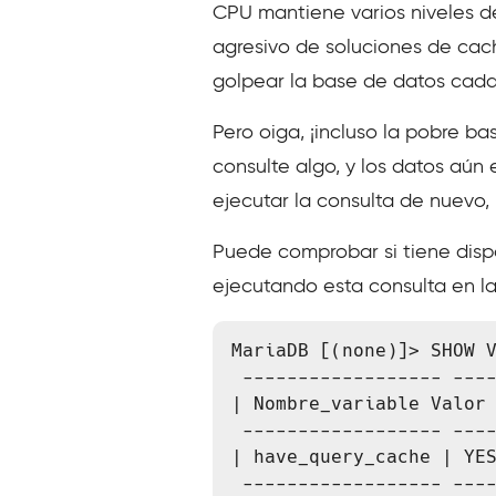
CPU mantiene varios niveles d
agresivo de soluciones de cac
golpear la base de datos cada
Pero oiga, ¡incluso la pobre b
consulte algo, y los datos aún
ejecutar la consulta de nuevo,
Puede comprobar si tiene dispo
ejecutando esta consulta en la
MariaDB [(none)]> SHOW V
 ------------------ ------- 

| Nombre_variable Valor

 ------------------ ------- 

| have_query_cache | YES