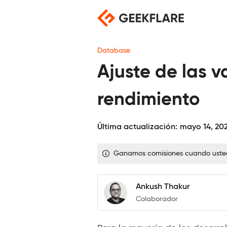
Saltar
al
contenido
Database
Ajuste de las v
rendimiento
Última actualización:
mayo 14, 20
Ganamos comisiones cuando usted c
Ankush Thakur
Colaborador