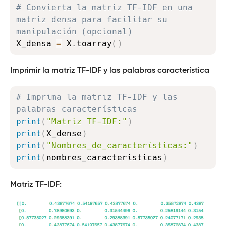
# Convierta la matriz TF-IDF en una 
matriz densa para facilitar su 
manipulación (opcional)
X_densa 
=
 X
.
toarray
(
)
Imprimir la matriz TF-IDF y las palabras característica
Copy
# Imprima la matriz TF-IDF y las 
palabras características
print
(
"Matriz TF-IDF:"
)
print
(
X_dense
)
print
(
"Nombres_de_características:"
)
print
(
nombres_caracteristicas
)
Matriz TF-IDF: