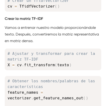
# Crear un TfidfVectorizer 
cv 
=
 TfidfVectorizer
(
)
Crear la matriz TF-IDF
Vamos a entrenar nuestro modelo proporcionándole
texto. Después, convertiremos la matriz representativa
en matriz densa.
Copy
# Ajustar y transformar para crear la 
matriz TF-IDF
X 
=
 cv
.
fit_transform
(
texto
)
Copy
# Obtener los nombres/palabras de las 
características
feature_names 
=
vectorizer
.
get_feature_names_out
(
)