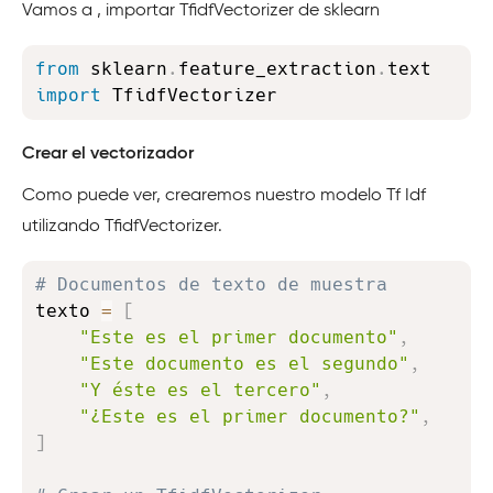
Vamos a , importar TfidfVectorizer de sklearn
Copy
from
 sklearn
.
feature_extraction
.
text 
import
 TfidfVectorizer
Crear el vectorizador
Como puede ver, crearemos nuestro modelo Tf Idf
utilizando TfidfVectorizer.
Copy
# Documentos de texto de muestra
texto 
=
[
"Este es el primer documento"
,
"Este documento es el segundo"
,
"Y éste es el tercero"
,
"¿Este es el primer documento?"
,
]