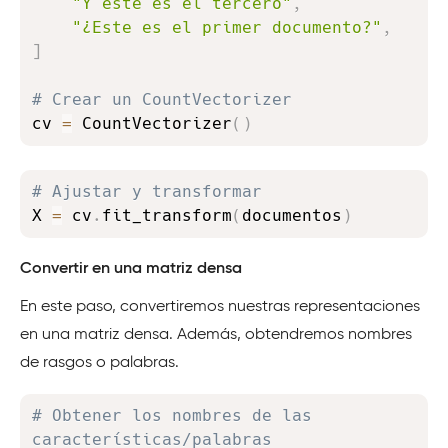
"Y éste es el tercero"
,
"¿Este es el primer documento?"
,
]
# Crear un CountVectorizer 
cv 
=
 CountVectorizer
(
)
Copy
# Ajustar y transformar
X 
=
 cv
.
fit_transform
(
documentos
)
Convertir en una matriz densa
En este paso, convertiremos nuestras representaciones
en una matriz densa. Además, obtendremos nombres
de rasgos o palabras.
Copy
# Obtener los nombres de las 
características/palabras