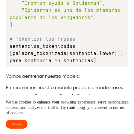
"Ironman ayuda a Spiderman"
,
"Spiderman es uno de los miembros 
populares de los Vengadores"
,
]
# Tokenizar las frases
sentencias_tokenizadas 
=
[
palabra_tokenizada
(
sentencia
.
lower
(
)
)
para sentencia en sentencias
]
Vamos a
entrenar nuestro
modelo:
Entrenaremos nuestro modelo proporcionando frases
tokenizadas. Estamos utilizando 5 ventanas para este
We use cookies to enhance your browsing experience, serve personalized
modelo de entrenamiento, puede adaptarlo según sus
content, and analyze our traffic. By continuing, you consent to our use
necesidades.
of cookies.
Accept
Copy
# Entrenar un modelo Word2Vec