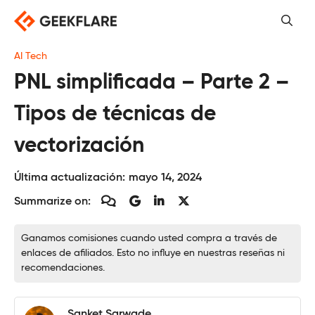
Saltar
al
contenido
AI Tech
PNL simplificada – Parte 2 –
Tipos de técnicas de
vectorización
Última actualización:
mayo 14, 2024
Summarize on:
Ganamos comisiones cuando usted compra a través de
enlaces de afiliados. Esto no influye en nuestras reseñas ni
recomendaciones.
Sanket Sarwade