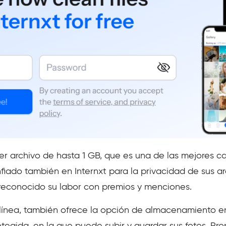
 archivo de hasta 1 GB, que es una de las mejores cara
nfiado también en Internxt para la privacidad de sus a
 reconocido su labor con premios y menciones.
 línea, también ofrece la opción de almacenamiento en
rotegida, en la que puede subir y guardar sus fotos. Pr