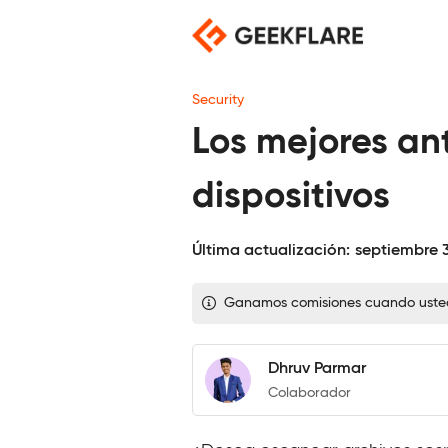
Saltar
al
contenido
Security
Los mejores ant
dispositivos
Última actualización:
septiembre 3
Ganamos comisiones cuando usted c
Dhruv Parmar
Colaborador