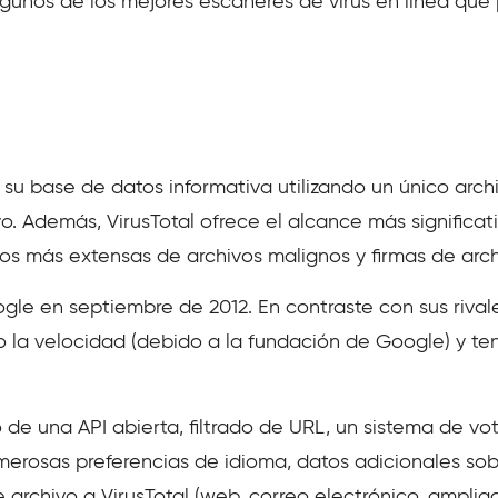
gunos de los mejores escáneres de virus en línea que p
 su base de datos informativa utilizando un único archi
o. Además, VirusTotal ofrece el alcance más significat
s más extensas de archivos malignos y firmas de archi
le en septiembre de 2012. En contraste con sus rivale
o la velocidad (debido a la fundación de Google) y te
 de una API abierta, filtrado de URL, un sistema de vo
rosas preferencias de idioma, datos adicionales sobr
e archivo a VirusTotal (web, correo electrónico, ampli