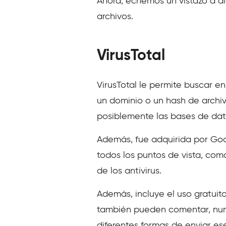
Ahora, echemos un vistazo a al
archivos.
VirusTotal
VirusTotal le permite buscar en
un dominio o un hash de archiv
posiblemente las bases de dato
Además, fue adquirida por Goog
todos los puntos de vista, com
de los antivirus.
Además, incluye el uso gratuito
también pueden comentar, nume
diferentes formas de enviar es