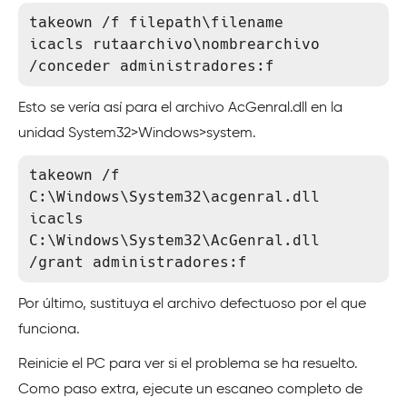
takeown /f filepath\filename

icacls rutaarchivo\nombrearchivo 
/conceder administradores:f
Esto se vería así para el archivo AcGenral.dll en la
unidad System32>Windows>system.
takeown /f 
C:\Windows\System32\acgenral.dll  

icacls 
C:\Windows\System32\AcGenral.dll 
/grant administradores:f
Por último, sustituya el archivo defectuoso por el que
funciona.
Reinicie el PC para ver si el problema se ha resuelto.
Como paso extra, ejecute un escaneo completo de