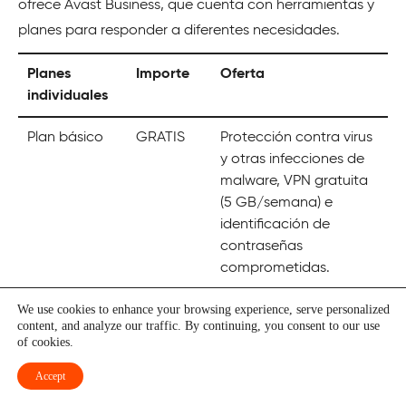
ofrece Avast Business, que cuenta con herramientas y
planes para responder a diferentes necesidades.
Planes
Importe
Oferta
individuales
Plan básico
GRATIS
Protección contra virus
y otras infecciones de
malware, VPN gratuita
(5 GB/semana) e
identificación de
contraseñas
comprometidas.
Plan Plata
Individual:
Incluye funciones para
We use cookies to enhance your browsing experience, serve personalized
content, and analyze our traffic. By continuing, you consent to our use
(Protección
2,99
mejorar la protección
of cookies.
de
$/mes
de los dispositivos
dispositivos)
Accept