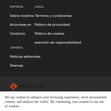
EMPRESA
LEGAL
Sobre nosotros
Términos y condiciones
Anúnciese en
Política de privacidad
Contacto
Política de cookies
exención de responsabilidad
GENERAL
Políticas editoriales
Sitemap
© Geekflare
We use cookies to enhance your browsing experience, serve personalized
Todos los derechos reservados. Geekflare® es una marca
content, and analyze our traffic. By continuing, you consent to our use
registrada.
of cookies.