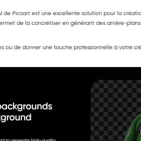
I de Picsart est une excellente solution pour la créati
 permet de la concrétiser en générant des arrière-plan
tos ou de donner une touche professionnelle à votre cré