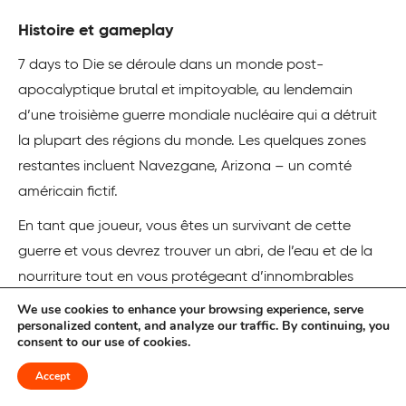
Histoire et gameplay
7 days to Die se déroule dans un monde post-
apocalyptique brutal et impitoyable, au lendemain
d’une troisième guerre mondiale nucléaire qui a détruit
la plupart des régions du monde. Les quelques zones
restantes incluent Navezgane, Arizona – un comté
américain fictif.
En tant que joueur, vous êtes un survivant de cette
guerre et vous devrez trouver un abri, de l’eau et de la
nourriture tout en vous protégeant d’innombrables
zombies pour survivre. Ces zombies se sont peut-être
We use cookies to enhance your browsing experience, serve
personalized content, and analyze our traffic. By continuing, you
transformés en humains à cause des conséquences
consent to our use of cookies.
nucléaires, et peuplent Navezgane.
Accept