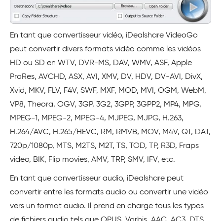
En tant que convertisseur vidéo, iDealshare VideoGo
peut convertir divers formats vidéo comme les vidéos
HD ou SD en WTV, DVR-MS, DAV, WMV, ASF, Apple
ProRes, AVCHD, ASX, AVI, XMV, DV, HDV, DV-AVI, DivX,
Xvid, MKV, FLV, F4V, SWF, MXF, MOD, MVI, OGM, WebM,
VP8, Theora, OGV, 3GP, 3G2, 3GPP, 3GPP2, MP4, MPG,
MPEG-1, MPEG-2, MPEG-4, MJPEG, MJPG, H.263,
H.264/AVC, H.265/HEVC, RM, RMVB, MOV, M4V, QT, DAT,
720p/1080p, MTS, M2TS, M2T, TS, TOD, TP, R3D, Fraps
video, BIK, Flip movies, AMV, TRP, SMV, IFV, etc.
En tant que convertisseur audio, iDealshare peut
convertir entre les formats audio ou convertir une vidéo
vers un format audio. Il prend en charge tous les types
de fichiers audio tels que OPUS, Vorbis, AAC, AC3, DTS,