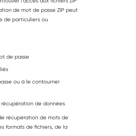
etrouver l’accès aux fichiers ZIP
ération de mot de passe ZIP peut
se de particuliers ou
mot de passe
liés
passe ou à le contourner
 de récupération de données
s de récupération de mots de
s formats de fichiers, de la