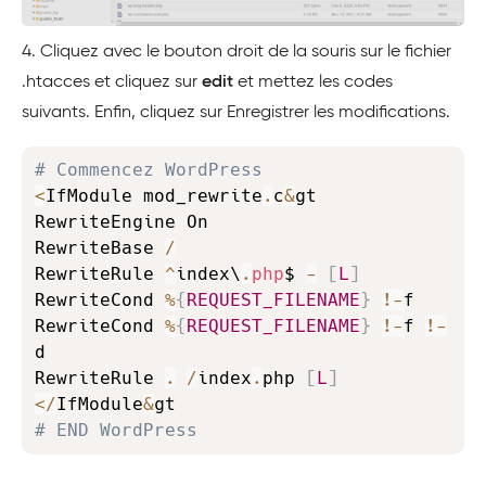
4. Cliquez avec le bouton droit de la souris sur le fichier
.htacces et cliquez sur
edit
et mettez les codes
suivants. Enfin, cliquez sur Enregistrer les modifications.
Copy
# Commencez WordPress
<
IfModule mod_rewrite
.
c
&
gt

RewriteEngine On

RewriteBase 
/
RewriteRule 
^
index\
.
php
$ 
-
[
L
]
RewriteCond 
%
{
REQUEST_FILENAME
}
!
-
f

RewriteCond 
%
{
REQUEST_FILENAME
}
!
-
f 
!
-
d

RewriteRule 
.
/
index
.
php 
[
L
]
<
/
IfModule
&
# END WordPress