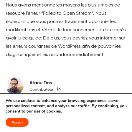
Nous avons mentionné les moyens les plus simples de
résoudre l’erreur “Failed to Open Stream”. Nous
espérons que vous pourrez facilement appliquer les
modifications et rétablir le fonctionnement du site après
avoir lu ce guide. De plus, vous devriez vous informer sur
les erreurs courantes de WordPress afin de pouvoir les
diagnostiquer et les résoudre immédiatement.
Atanu Das
Contributeur
We use cookies to enhance your browsing experience, serve
Atanu Das est un rédacteur de contenu professionnel
personalized content, and analyze our traffic. By continuing, you
qui a de l’expérience dans la rédaction de contenu
consent to our use of cookies.
créatif optimisé pour le référencement dans diverses
Accept
niches. Il rédige activement des contenus efficaces
pour les entreprises technologiques afin de leur