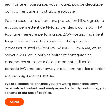
jeu monte en puissance, vous n’aurez pas de décalage
car ils offrent une infrastructure robuste.
Pour la sécurité, ils offrent une protection DDoS gratuite
et vous permettent de télécharger des plugins par FTP.
Pour une meilleure performance, ZAP-Hosting maintient
toujours le matériel le plus récent et dispose de
processeurs Intel E5-2650v4, 328GB DDR4-RAM, et un
serveur SSD. Vous pouvez éditer et configurer les
paramètres du serveur à tout moment, utiliser la
console InGame pour envoyer des commandes et créer
des sauvegardes en un clic.
We use cookies to enhance your browsing experience, serve
Si vous avez tout coché sur votre liste, cliquez sur le
personalized content, and analyze our traffic. By continuing, you
bouton d’achat et obtenez votre hébergement de
consent to our use of cookies.
serveur GMod maintenant, à partir de seulement 8,35
Accept
$/mois. Vous pouvez payer par PayPal, PaySafeCard et