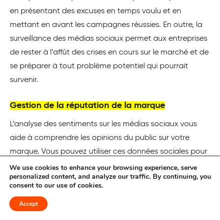
en présentant des excuses en temps voulu et en
mettant en avant les campagnes réussies. En outre, la
surveillance des médias sociaux permet aux entreprises
de rester à l’affût des crises en cours sur le marché et de
se préparer à tout problème potentiel qui pourrait
survenir.
Gestion de la réputation de la marque
L’analyse des sentiments sur les médias sociaux vous
aide à comprendre les opinions du public sur votre
marque. Vous pouvez utiliser ces données sociales pour
promouvoir des discussions positives et mettre en avant
We use cookies to enhance your browsing experience, serve
personalized content, and analyze our traffic. By continuing, you
les expériences positives passées. En analysant les
consent to our use of cookies.
informations sur les consommateurs, vous pouvez
Accept
façonner vos stratégies de marque et votre