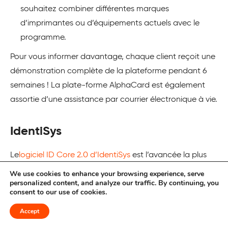
souhaitez combiner différentes marques
d’imprimantes ou d’équipements actuels avec le
programme.
Pour vous informer davantage, chaque client reçoit une
démonstration complète de la plateforme pendant 6
semaines ! La plate-forme AlphaCard est également
assortie d’une assistance par courrier électronique à vie.
IdentiSys
Le
logiciel ID Core 2.0 d’IdentiSys
est l’avancée la plus
récente en matière de conception et de fabrication de
We use cookies to enhance your browsing experience, serve
personalized content, and analyze our traffic. By continuing, you
cartes d’identité sécurisées. Les modèles ID Core 2.0
consent to our use of cookies.
vont du niveau d’entrée de base à une solution
Accept
d’entreprise avec des capacités inégalées – CS-102,
CS-202, CS-302, et CS-402. Cette suite logicielle