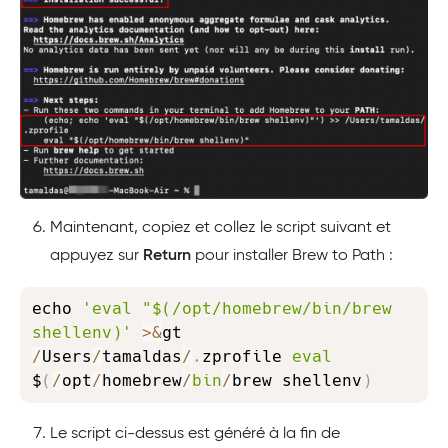
Maintenant, copiez et collez le script suivant et
appuyez sur
Return
pour installer Brew to Path :
Copy
echo 
'eval "$(/opt/homebrew/bin/brew 
shellenv)'
>
&
/
Users
/
tamaldas
/
.
zprofile 
eval
$
(
/
opt
/
homebrew
/
bin
/
brew shellenv
)
Le script ci-dessus est généré à la fin de