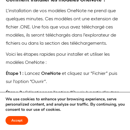
L’installation de vos modèles OneNote ne prend que
quelques minutes. Ces modèles ont une extension de
fichier .ONE. Une fois que vous avez téléchargé ces
modèles, ils seront téléchargés dans l’explorateur de
fichiers ou dans la section des téléchargements.
Voici les étapes rapides pour installer et utiliser les
modèles OneNote :
Étape 1 :
Lancez
OneNote
et cliquez sur “Fichier” puis
sur l’option “Ouvrir”.
Étape 2 :
Sélectionnez l’option “Ouvrir à partir d’autres
We use cookies to enhance your browsing experience, serve
emplacements” et localisez votre dossier de modèles
personalized content, and analyze our traffic. By continuing, you
OneNote.
consent to our use of cookies.
Étape 3 :
Après l’installation, vous trouverez tous les
Accept
modèles sous l’onglet “Ouvrir des sections”.