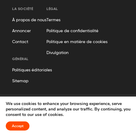
LA SOCIÉTÉ
LÉGAL
À propos de nous
Termes
Annoncer
Politique de confidentialité
Contact
Politique en matière de cookies
Divulgation
GÉNÉRAL
Politiques éditoriales
Sitemap
We use cookies to enhance your browsing experience, serve
personalized content, and analyze our traffic. By continuing, you
© Geekflare
consent to our use of cookies.
Tous droits réservés. Geekflare® est une marque déposée.
Accept
French