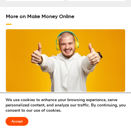
More on Make Money Online
Écoutez et gagnez de l’argent : 9 sites qui vous paient
We use cookies to enhance your browsing experience, serve
personalized content, and analyze our traffic. By continuing, you
pour écouter de la musique
consent to our use of cookies.
Accept