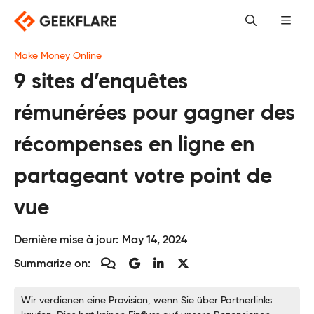
Skip
to
content
Make Money Online
9 sites d’enquêtes
rémunérées pour gagner des
récompenses en ligne en
partageant votre point de
vue
Dernière mise à jour:
May 14, 2024
Summarize on:
Wir verdienen eine Provision, wenn Sie über Partnerlinks