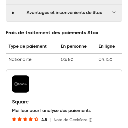
Avantages et inconvénients de Stax
Frais de traitement des paiements Stax
Type de paiement
En personne
En ligne
Nationalité
0% 8¢
0% 15¢
Square
Meilleur pour l’analyse des paiements
4.5
|
Note de Geekflare