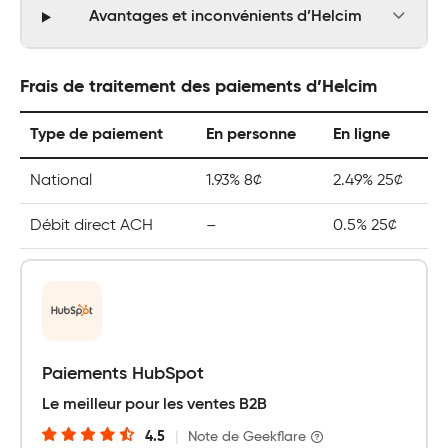
Avantages et inconvénients d’Helcim
Frais de traitement des paiements d’Helcim
Type de paiement
En personne
En ligne
National
1.93% 8¢
2.49% 25¢
Débit direct ACH
–
0.5% 25¢
Paiements HubSpot
Le meilleur pour les ventes B2B
4.5
|
Note de Geekflare