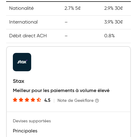
Nationalité
2.7% 5¢
2.9% 30¢
International
–
3.9% 30¢
Débit direct ACH
–
0.8%
Stax
Meilleur pour les paiements à volume élevé
4.5
|
Note de Geekflare
Devises supportées
Principales