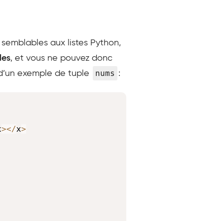
 semblables aux listes Python,
les
, et vous ne pouvez donc
nums
e d’un exemple de tuple
:
Copy
x
>
<
/
x
>