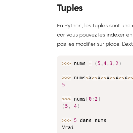
Tuples
En Python, les tuples sont une 
car vous pouvez les indexer en
pas les modifier sur place. L’e
>>
>
 nums 
=
(
5
,
4
,
3
,
2
)
>>
>
 nums
<
x
>
<
x
>
<
x
>
<
x
>
<
x
>
5
>>
>
 nums
[
0
:
2
]
(
5
,
4
)
>>
>
5
 dans nums

Vrai
