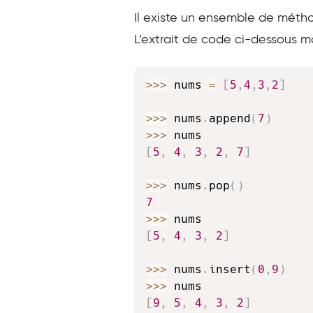
Il existe un ensemble de métho
L’extrait de code ci-dessous m
>>
>
 nums 
=
[
5
,
4
,
3
,
2
]
>>
>
 nums
.
append
(
7
)
>>
>
[
5
,
4
,
3
,
2
,
7
]
>>
>
 nums
.
pop
(
)
7
>>
>
[
5
,
4
,
3
,
2
]
>>
>
 nums
.
insert
(
0
,
9
)
>>
>
[
9
,
5
,
4
,
3
,
2
]