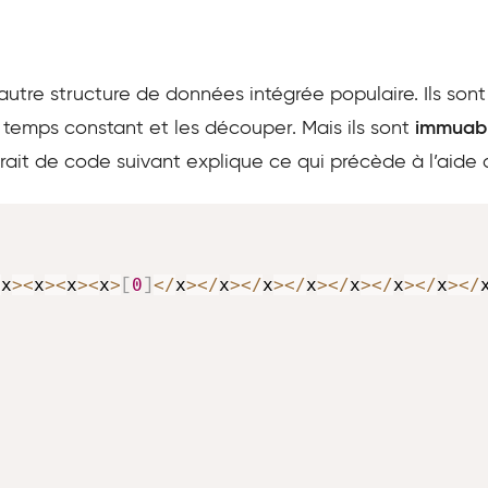
autre structure de données intégrée populaire. Ils sont
 temps constant et les découper. Mais ils sont
immuab
xtrait de code suivant explique ce qui précède à l’aid
<
x
>
<
x
>
<
x
>
<
x
>
[
0
]
<
/
x
>
<
/
x
>
<
/
x
>
<
/
x
>
<
/
x
>
<
/
x
>
<
/
x
>
<
/