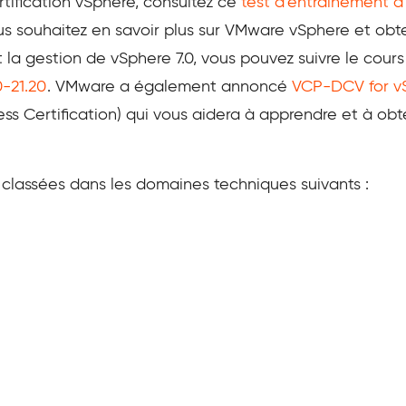
ertification vSphere, consultez ce
test d’entraînement à
ous souhaitez en savoir plus sur VMware vSphere et obt
 et la gestion de vSphere 7.0, vous pouvez suivre le cour
-21.20
. VMware a également annoncé
VCP-DCV for vS
s Certification) qui vous aidera à apprendre et à obt
 classées dans les domaines techniques suivants :