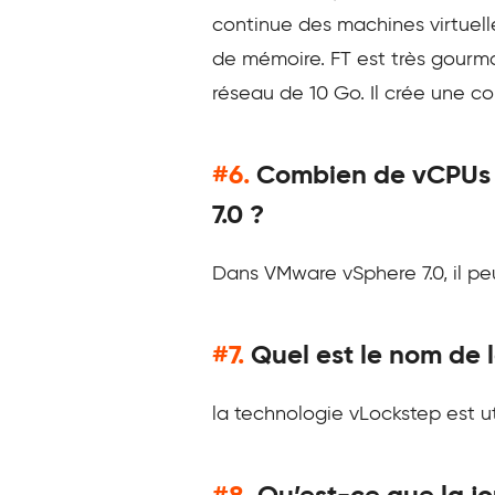
continue des machines virtuell
de mémoire. FT est très gourm
réseau de 10 Go. Il crée une c
#6.
Combien de vCPUs p
7.0 ?
Dans VMware vSphere 7.0, il pe
#7.
Quel est le nom de l
la technologie vLockstep est u