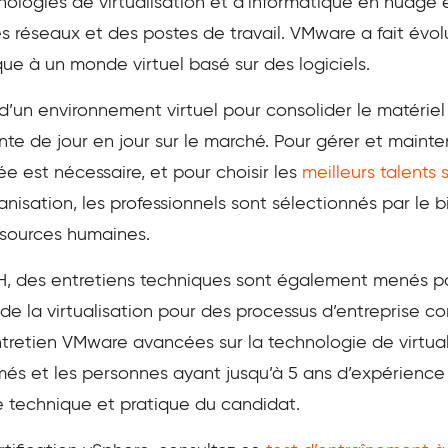
ologies de virtualisation et d’informatique en nuage et
es réseaux et des postes de travail. VMware a fait évo
e à un monde virtuel basé sur des logiciels.
d’un environnement virtuel pour consolider le matérie
e de jour en jour sur le marché. Pour gérer et mainteni
 est nécessaire, et pour choisir les
meilleurs talents 
anisation, les professionnels sont sélectionnés par le 
ssources humaines.
H, des entretiens techniques sont également menés po
de la virtualisation pour des processus d’entreprise c
tretien VMware avancées sur la technologie de virtual
és et les personnes ayant jusqu’à 5 ans d’expérience 
e technique et pratique du candidat.