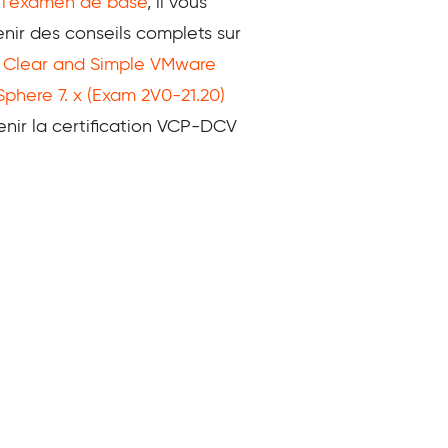
 l’examen de base
, il vous
enir des conseils complets sur
s
Clear and Simple VMware
phere 7. x (Exam 2V0-21.20)
enir la certification VCP-DCV