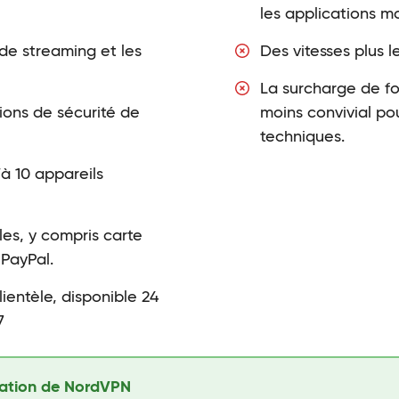
les applications m
de streaming et les
Des vitesses plus l
La surcharge de fon
ions de sécurité de
moins convivial pou
techniques.
à 10 appareils
es, y compris carte
 PayPal.
lientèle, disponible 24
7
uation de NordVPN