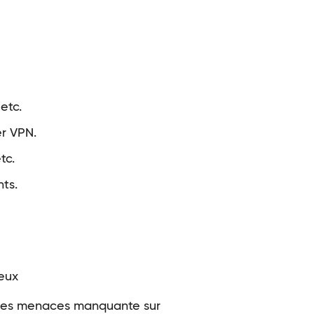
etc.
r VPN.
tc.
nts.
eux
 les menaces manquante sur