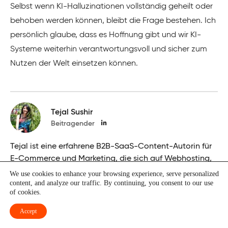
Selbst wenn KI-Halluzinationen vollständig geheilt oder
behoben werden können, bleibt die Frage bestehen. Ich
persönlich glaube, dass es Hoffnung gibt und wir KI-
Systeme weiterhin verantwortungsvoll und sicher zum
Nutzen der Welt einsetzen können.
Tejal Sushir
Beitragender
Tejal ist eine erfahrene B2B-SaaS-Content-Autorin für
E-Commerce und Marketing, die sich auf Webhosting,
KI und ML, Cloud und Cybersicherheit, SEO und
We use cookies to enhance your browsing experience, serve personalized
content, and analyze our traffic. By continuing, you consent to our use
digitales Marketing spezialisiert hat. Sie hat einen B.E.
of cookies.
in Elektronik und Telekommunikationstechnik und liest
gerne Romane, Marketing- und Unternehmer-
Accept
Newsletter und Twitter-Feeds von glaubwürdigen SEO-