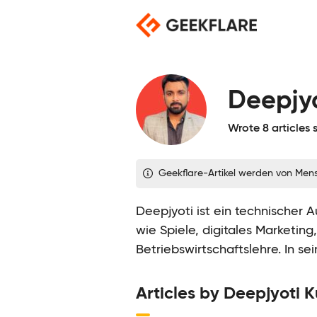
Skip
to
content
Deepjy
Wrote 8 articles 
Geekflare-Artikel werden von Men
Deepjyoti ist ein technischer 
wie Spiele, digitales Marketin
Betriebswirtschaftslehre. In sei
Articles by Deepjyoti 