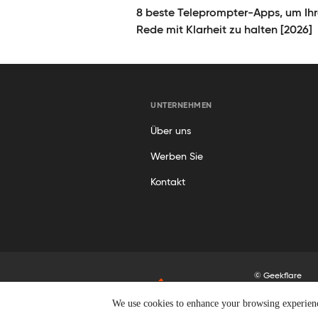
8 beste Teleprompter-Apps, um Ih
Rede mit Klarheit zu halten [2026]
UNTERNEHMEN
Über uns
Werben Sie
Kontakt
© Geekflare
Alle Rechte vor
We use cookies to enhance your browsing experience