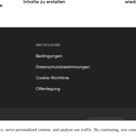
Inhalte zu erstellen
wied
re
RECHTLICHES
Bedingungen
Datenschutzbestimmungen
Cookie-Richtlinie
Offenlegung
German
behalten. Geekflare® ist eine eingetragene Marke.
, serve personalized content, and analyze our traffic. By continuing, you conse