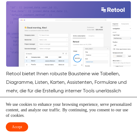
Retool bietet Ihnen robuste Bausteine wie Tabellen,
Diagramme, Listen, Karten, Assistenten, Formulare und
mehr, die für die Erstellung interner Tools unerlässlich
sind. Dadurch wird es für Sie einfach, an Ihrer
We use cookies to enhance your browsing experience, serve personalized
Benutzeroberfläche zu arbeiten und sie schneller zu
content, and analyze our traffic. By continuing, you consent to our use
of cookies.
präsentieren, ohne nach Bibliotheken zu suchen.
Accept
Sie können Ihre Anwendungen in nur 30 Sekunden mit