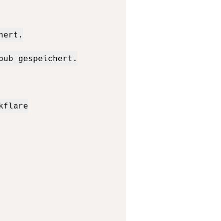
ert.

ub gespeichert.

flare
