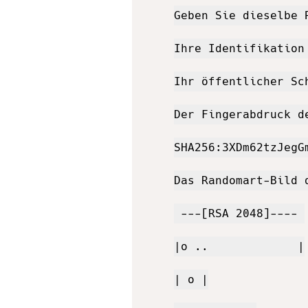
Geben Sie dieselbe 
Ihre Identifikation
Ihr öffentlicher Sc
Der Fingerabdruck de
SHA256:3XDm62tzJegG
Das Randomart-Bild d
 ---[RSA 2048]---- 

|o ..             |

| o |
