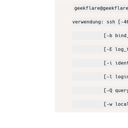
geekflare@geekflare
verwendung: ssh [-4
           [-b bind
           [-E log_
           [-i iden
           [-l logi
           [-Q quer
           [-w loca