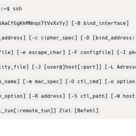
:~$ ssh

6AaCfGgKkMNnqsTtVvXxYy] [-B bind_interface]

_address] [-c cipher_spec] [-D [bind_address:]
file] [-e escape_char] [-F configfile] [-I pkc
tity_file] [-J [user@]host[:port]] [-L Adresse
n_name] [-m mac_spec] [-O ctl_cmd] [-o option]
y_option] [-R address] [-S ctl_path] [-W host:
l_tun[:remote_tun]] Ziel [Befehl]