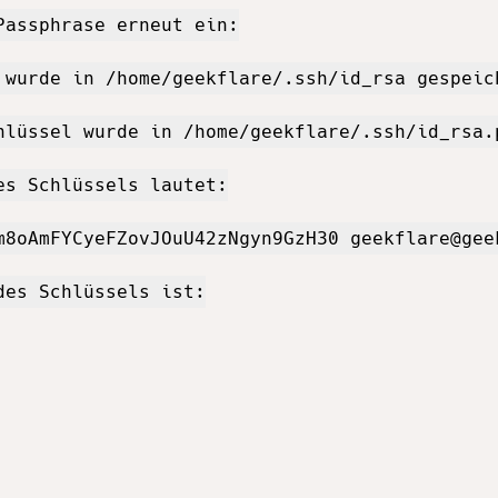
Passphrase erneut ein:

 wurde in /home/geekflare/.ssh/id_rsa gespeich
hlüssel wurde in /home/geekflare/.ssh/id_rsa.p
s Schlüssels lautet:

m8oAmFYCyeFZovJOuU42zNgyn9GzH30 geekflare@geek
es Schlüssels ist:
