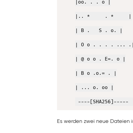
|oo. . . o |

|.. *     . *     |

| B .   S . o. |

| O o . . . . ... .|
| @ o o . E=. o |

| B o .o.= . |

| ... o. oo |

 ----[SHA256]----- 
Es werden zwei neue Dateien i