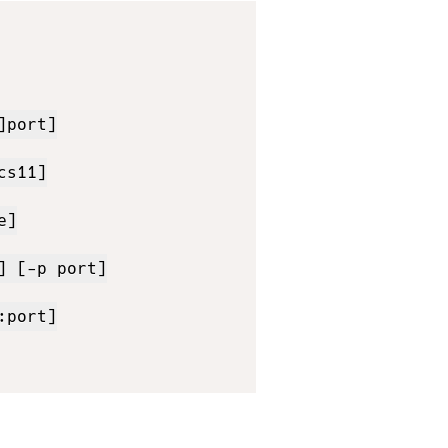
Copy
port]

s11]

]

 [-p port]

port]
