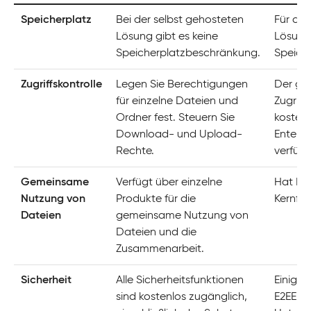
Speicherplatz
Bei der selbst gehosteten
Für die
Lösung gibt es keine
Lösung 
Speicherplatzbeschränkung.
Speich
Zugriffskontrolle
Legen Sie Berechtigungen
Der gr
für einzelne Dateien und
Zugriff 
Ordner fest. Steuern Sie
kostenp
Download- und Upload-
Enterpr
Rechte.
verfügb
Gemeinsame
Verfügt über einzelne
Hat Fil
Nutzung von
Produkte für die
Kernfun
Dateien
gemeinsame Nutzung von
Dateien und die
Zusammenarbeit.
Sicherheit
Alle Sicherheitsfunktionen
Einige 
sind kostenlos zugänglich,
E2EE, s