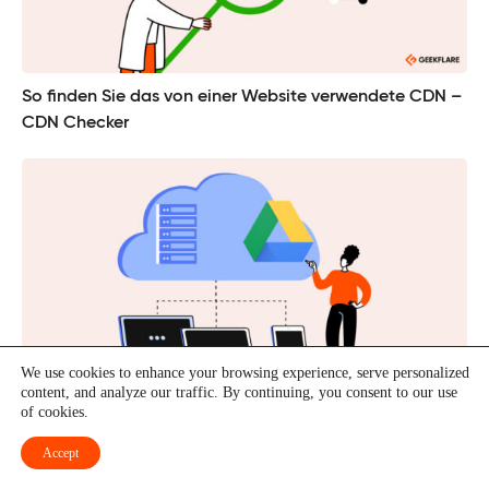
So finden Sie das von einer Website verwendete CDN –
CDN Checker
We use cookies to enhance your browsing experience, serve personalized
content, and analyze our traffic. By continuing, you consent to our use
of cookies.
Was ist Google Drive? Ein Leitfaden für Einsteiger zum
Thema Cloud-Speicher
Accept